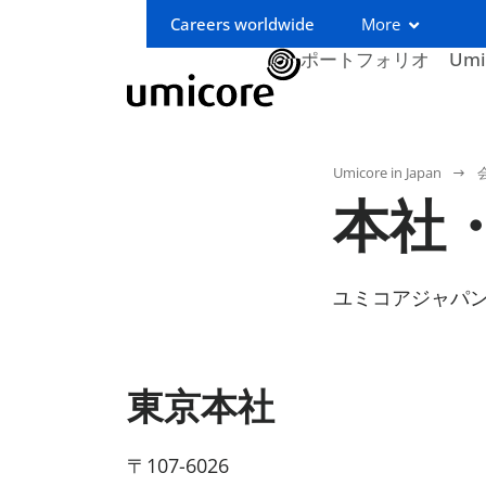
Careers worldwide
More
ポートフォリオ
Um
Umicore in Japan
本社
ユミコアジャパン
東京本社
〒107-6026