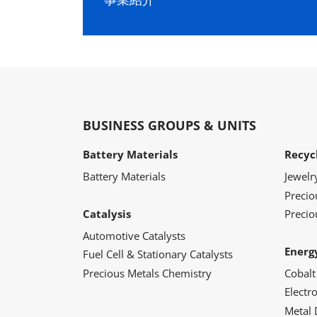
BUSINESS GROUPS & UNITS
Battery Materials
Recyc
Battery Materials
Jewelr
Preci
Catalysis
Precio
Automotive Catalysts
Energ
Fuel Cell & Stationary Catalysts
Precious Metals Chemistry
Cobalt
Electr
Metal 