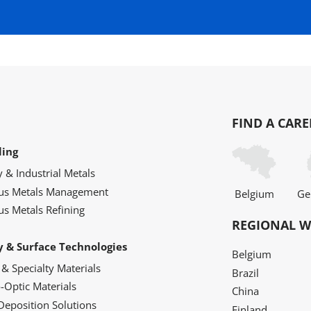
FIND A CARE
ling
y & Industrial Metals
ous Metals Management
Belgium
Ge
us Metals Refining
REGIONAL W
y & Surface Technologies
Belgium
 & Specialty Materials
Brazil
o-Optic Materials
China
Deposition Solutions
Finland